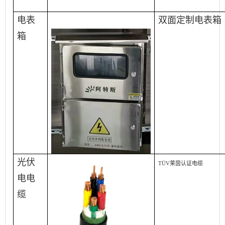
电表
双面定制电表箱
箱
光伏
TÜV莱茵
认证电缆
电电
缆